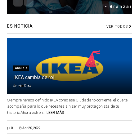
- Branzai
ES NOTICIA
VER TODOS
Análisis
IKEA cambia de rol
By
Iván Díaz
Siempre hemos definido IKEA como ese Ciudadano corriente, el que te
acompaña para lo que necesites sin ser muy protagonista de tu
historiaAhora estren...
LEER MÁS
0
Apr 20, 2022