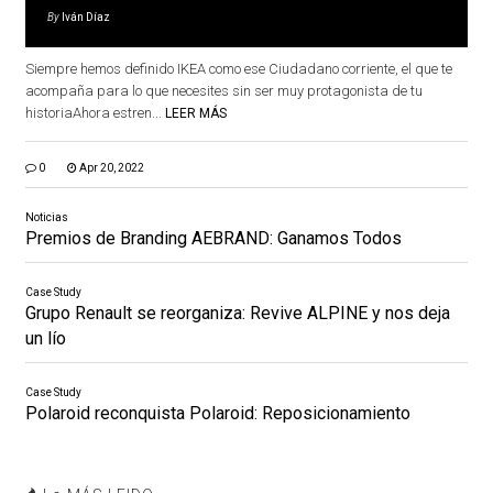
By
Iván Díaz
Siempre hemos definido IKEA como ese Ciudadano corriente, el que te
acompaña para lo que necesites sin ser muy protagonista de tu
historiaAhora estren...
LEER MÁS
0
Apr 20, 2022
Noticias
Premios de Branding AEBRAND: Ganamos Todos
Case Study
Grupo Renault se reorganiza: Revive ALPINE y nos deja
un lío
Case Study
Polaroid reconquista Polaroid: Reposicionamiento