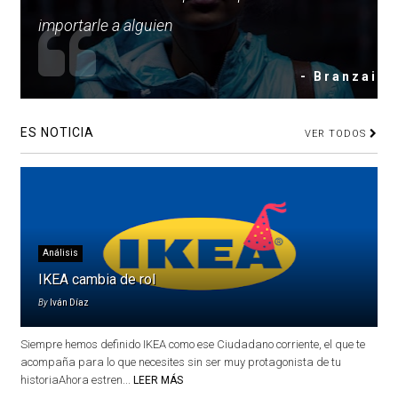
importarle a alguien
- Branzai
ES NOTICIA
VER TODOS
Análisis
IKEA cambia de rol
By
Iván Díaz
Siempre hemos definido IKEA como ese Ciudadano corriente, el que te
acompaña para lo que necesites sin ser muy protagonista de tu
historiaAhora estren...
LEER MÁS