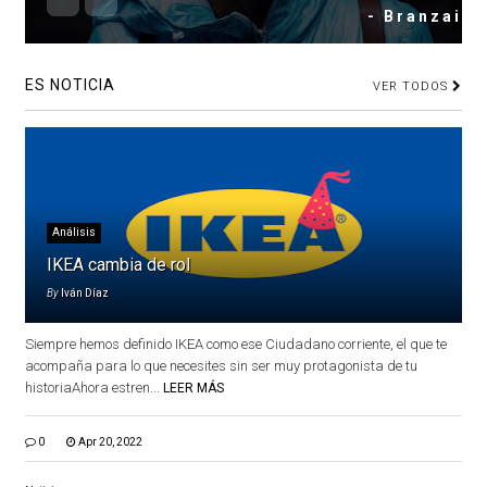
- Branzai
ES NOTICIA
VER TODOS
Análisis
IKEA cambia de rol
By
Iván Díaz
Siempre hemos definido IKEA como ese Ciudadano corriente, el que te
acompaña para lo que necesites sin ser muy protagonista de tu
historiaAhora estren...
LEER MÁS
0
Apr 20, 2022