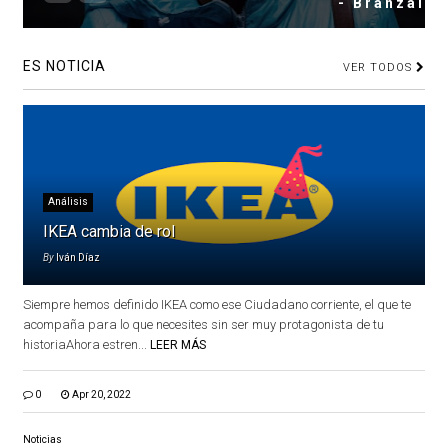
- Branzai
ES NOTICIA
VER TODOS
Análisis
IKEA cambia de rol
By
Iván Díaz
Siempre hemos definido IKEA como ese Ciudadano corriente, el que te
acompaña para lo que necesites sin ser muy protagonista de tu
historiaAhora estren...
LEER MÁS
0
Apr 20, 2022
Noticias