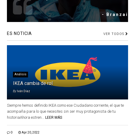
- Branzai
ES NOTICIA
VER TODOS
Análisis
IKEA cambia de rol
By
Iván Díaz
Siempre hemos definido IKEA como ese Ciudadano corriente, el que te
acompaña para lo que necesites sin ser muy protagonista de tu
historiaAhora estren...
LEER MÁS
0
Apr 20, 2022