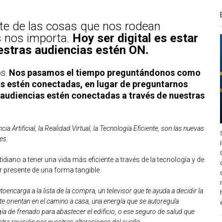
rte de las cosas que nos rodean
 nos importa.
Hoy ser digital es estar
estras audiencias estén ON.
os.
Nos pasamos el tiempo preguntándonos como
 estén conectadas, en lugar de preguntarnos
udiencias estén conectadas a través de nuestras
cia Artificial, la Realidad Virtual, la Tecnología Eficiente, son las nuevas
es.
iano a tener una vida más eficiente a través de la tecnología y de
ar presente de una forma tangible.
encarga a la lista de la compra, un televisor que te ayuda a decidir la
te orientan en el camino a casa, una energía que se autoregula
ía de frenado para abastecer el edificio, o ese seguro de salud que
ra revisión por nuestras alteraciones del sueño
.