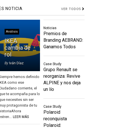
ES NOTICIA
VER TODOS
Noticias
Análisis
Premios de
IKEA
Branding AEBRAND:
Ganamos Todos
cambia de
rol
By
Iván Díaz
Case Study
Grupo Renault se
reorganiza: Revive
Siempre hemos definido
ALPINE y nos deja
IKEA como ese
Ciudadano corriente, el
un lío
que te acompaña para lo
que necesites sin ser
muy protagonista de tu
Case Study
historiaAhora
Polaroid
estren...
LEER MÁS
reconquista
Polaroid: