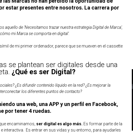
e las Marcas no han perdido la oportunidad de
or estar presentes entre nosotros. La carrera por
 aquello de ‘Necesitamos trazar nuestra estrategia Digital de Marca’,
r cómo mi Marca se comporta en digital’.
símil de mi primer ordenador, parece que se mueven en el cassette
as se plantean ser digitales desde una
eta.
¿Qué es ser Digital?
ociales? ¿Es difundir contenido líquido en la red? ¿Es mejorar la
nterconectar los diferentes puntos de contacto?
eniendo una web, una APP y un perfil en Facebook,
 por tener 4 ruedas.
ro que encaminamos,
ser digital es algo más.
Es formar parte de la
l e interactiva. Es entrar en sus vidas y su entorno, para ayudarles