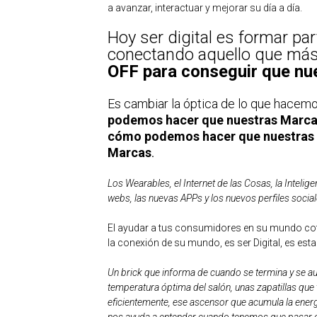
a avanzar, interactuar y mejorar su día a día.
Hoy ser digital es formar pa
conectando aquello que más
OFF para conseguir que nu
Es cambiar la óptica de lo que hacem
podemos hacer que nuestras Marcas
cómo podemos hacer que nuestras a
Marcas
.
Los Wearables, el Internet de las Cosas, la Inteligen
webs, las nuevas APPs y los nuevos perfiles social
El ayudar a tus consumidores en su mundo cotid
la conexión de su mundo, es ser Digital, es est
Un brick que informa de cuando se termina y se auto
temperatura óptima del salón, unas zapatillas que 
eficientemente, ese ascensor que acumula la energ
nos ayuda a entender cuando tenemos que pasar ot