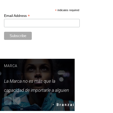
*
indicates required
*
Email Address
MARCA
La Marca no es más que la
capacidad de importarle a alguien
- Branzai