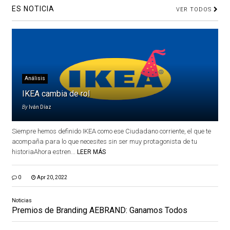
ES NOTICIA
VER TODOS
Análisis
IKEA cambia de rol
By
Iván Díaz
Siempre hemos definido IKEA como ese Ciudadano corriente, el que te
acompaña para lo que necesites sin ser muy protagonista de tu
historiaAhora estren...
LEER MÁS
0
Apr 20, 2022
Noticias
Premios de Branding AEBRAND: Ganamos Todos