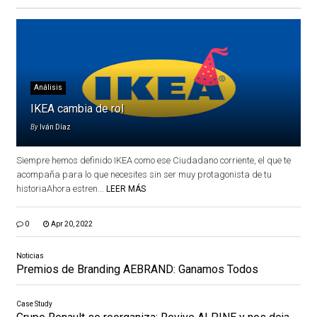
Análisis
IKEA cambia de rol
By
Iván Díaz
Siempre hemos definido IKEA como ese Ciudadano corriente, el que te
acompaña para lo que necesites sin ser muy protagonista de tu
historiaAhora estren...
LEER MÁS
0
Apr 20, 2022
Noticias
Premios de Branding AEBRAND: Ganamos Todos
Case Study