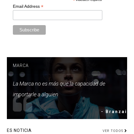
*
*
Email Address
MARCA
La Marca no es más que la capacidad de
importarle a alguien
- Branzai
ES NOTICIA
VER TODOS