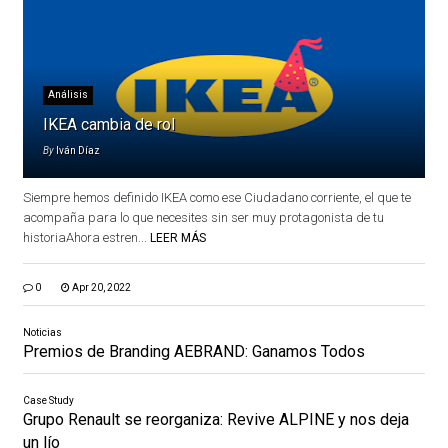
Análisis
IKEA cambia de rol
By
Iván Díaz
Siempre hemos definido IKEA como ese Ciudadano corriente, el que te
acompaña para lo que necesites sin ser muy protagonista de tu
historiaAhora estren...
LEER MÁS
0
Apr 20, 2022
Noticias
Premios de Branding AEBRAND: Ganamos Todos
Case Study
Grupo Renault se reorganiza: Revive ALPINE y nos deja
un lío