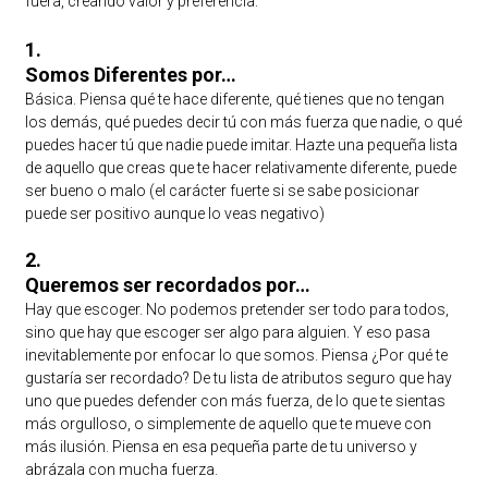
fuera, creando valor y preferencia:
1.
Somos Diferentes por…
Básica. Piensa qué te hace diferente, qué tienes que no tengan
los demás, qué puedes decir tú con más fuerza que nadie, o qué
puedes hacer tú que nadie puede imitar. Hazte una pequeña lista
de aquello que creas que te hacer relativamente diferente, puede
ser bueno o malo (el carácter fuerte si se sabe posicionar
puede ser positivo aunque lo veas negativo)
2.
Queremos ser recordados por…
Hay que escoger. No podemos pretender ser todo para todos,
sino que hay que escoger ser algo para alguien. Y eso pasa
inevitablemente por enfocar lo que somos. Piensa ¿Por qué te
gustaría ser recordado? De tu lista de atributos seguro que hay
uno que puedes defender con más fuerza, de lo que te sientas
más orgulloso, o simplemente de aquello que te mueve con
más ilusión. Piensa en esa pequeña parte de tu universo y
abrázala con mucha fuerza.