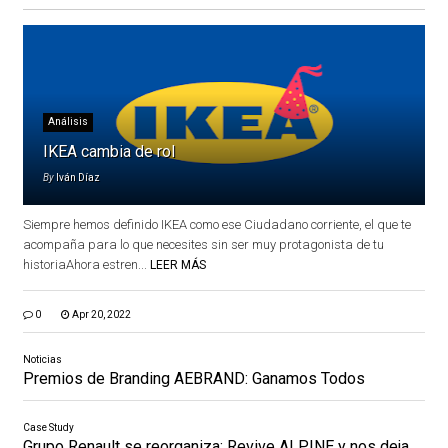
Análisis
IKEA cambia de rol
By
Iván Díaz
Siempre hemos definido IKEA como ese Ciudadano corriente, el que te
acompaña para lo que necesites sin ser muy protagonista de tu
historiaAhora estren...
LEER MÁS
0
Apr 20, 2022
Noticias
Premios de Branding AEBRAND: Ganamos Todos
Case Study
Grupo Renault se reorganiza: Revive ALPINE y nos deja