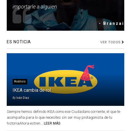
importarle a alguien
- Branzai
ES NOTICIA
VER TODOS
Análisis
IKEA cambia de rol
By
Iván Díaz
Siempre hemos definido IKEA como ese Ciudadano corriente, el que te
acompaña para lo que necesites sin ser muy protagonista de tu
historiaAhora estren...
LEER MÁS