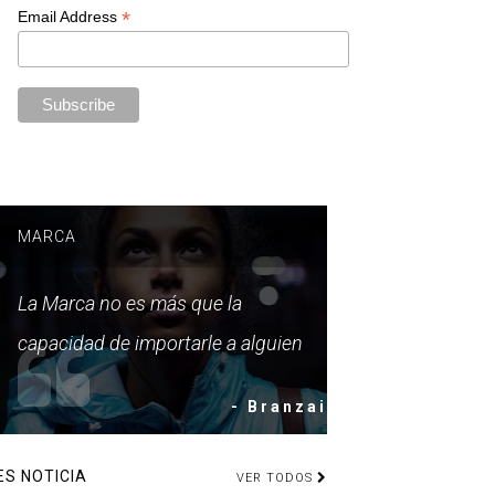
*
Email Address
MARCA
La Marca no es más que la
capacidad de importarle a alguien
- Branzai
ES NOTICIA
VER TODOS