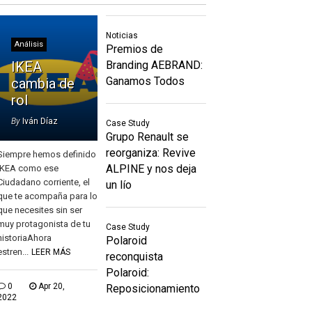
Noticias
Análisis
Premios de
IKEA
Branding AEBRAND:
Ganamos Todos
cambia de
rol
By
Iván Díaz
Case Study
Grupo Renault se
reorganiza: Revive
Siempre hemos definido
ALPINE y nos deja
IKEA como ese
Ciudadano corriente, el
un lío
que te acompaña para lo
que necesites sin ser
muy protagonista de tu
Case Study
historiaAhora
Polaroid
estren...
LEER MÁS
reconquista
Polaroid:
0
Apr 20,
Reposicionamiento
2022