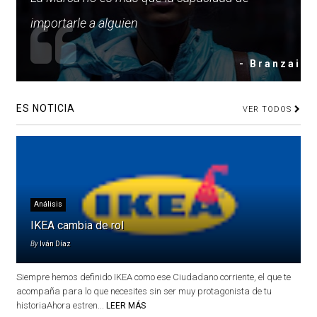
importarle a alguien
- Branzai
ES NOTICIA
VER TODOS
Análisis
IKEA cambia de rol
By
Iván Díaz
Siempre hemos definido IKEA como ese Ciudadano corriente, el que te
acompaña para lo que necesites sin ser muy protagonista de tu
historiaAhora estren...
LEER MÁS