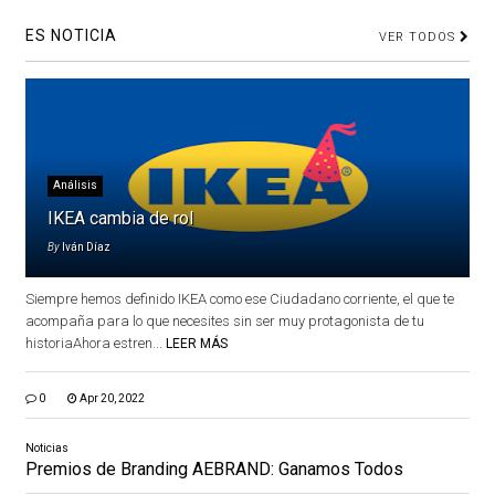
ES NOTICIA
VER TODOS
Análisis
IKEA cambia de rol
By
Iván Díaz
Siempre hemos definido IKEA como ese Ciudadano corriente, el que te
acompaña para lo que necesites sin ser muy protagonista de tu
historiaAhora estren...
LEER MÁS
0
Apr 20, 2022
Noticias
Premios de Branding AEBRAND: Ganamos Todos