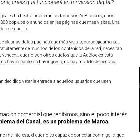
na, crees que funcionará en mi versión digital?
igitales ha hecho proliferar los famosos AdBlockers, unos
n 800 pop-ups o anuncios en las páginas que más visitas. Una
el mercadillo.
 de algunas de las páginas que más visitas, paradójicamente…
ratuitamente de muchos de los contenidos de la red, necesitan
ue venden… que no son otros que los que tu AdBlocker está
si no hay impacto no hay ingreso, no hay modelo de negocio,
n decidido vetar la entrada a aquellos usuarios que usen
rmación comercial que recibimos, sino el poco interés
blema del Canal, es un problema de Marca.
 no me interesa, el que no es capaz de conectar conmigo, el que