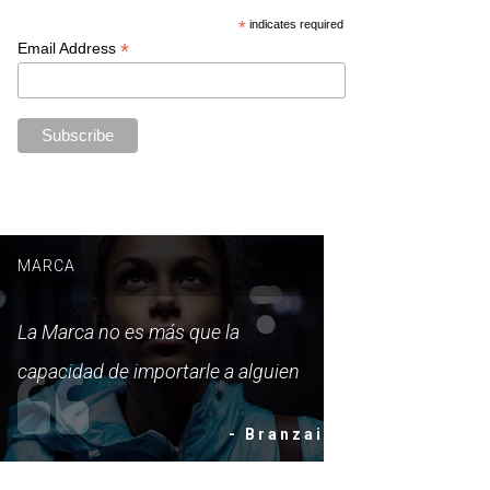
*
indicates required
*
Email Address
MARCA
La Marca no es más que la
capacidad de importarle a alguien
- Branzai