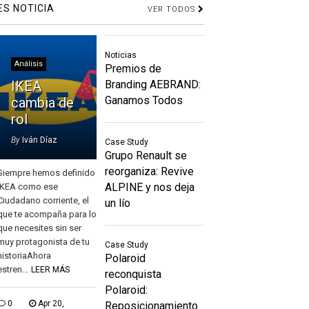
ES NOTICIA
VER TODOS
Noticias
Análisis
Premios de
IKEA
Branding AEBRAND:
Ganamos Todos
cambia de
rol
By
Iván Díaz
Case Study
Grupo Renault se
reorganiza: Revive
Siempre hemos definido
ALPINE y nos deja
IKEA como ese
Ciudadano corriente, el
un lío
que te acompaña para lo
que necesites sin ser
muy protagonista de tu
Case Study
historiaAhora
Polaroid
estren...
LEER MÁS
reconquista
Polaroid:
0
Apr 20,
Reposicionamiento