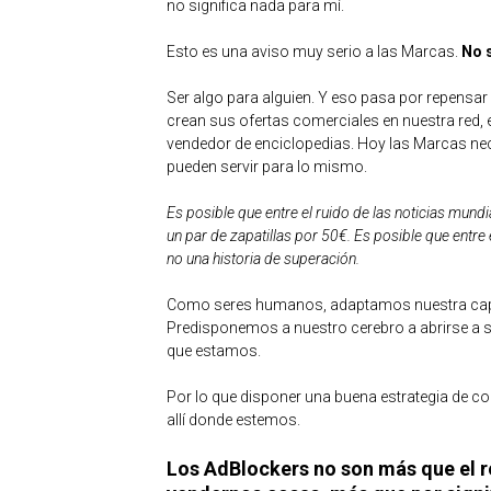
no significa nada para mí.
Esto es una aviso muy serio a las Marcas.
No s
Ser algo para alguien. Y eso pasa por repensa
crean sus ofertas comerciales en nuestra red, 
vendedor de enciclopedias. Hoy las Marcas nec
pueden servir para lo mismo.
Es posible que entre el ruido de las noticias mund
un par de zapatillas por 50€. Es posible que entre 
no una historia de superación.
Como seres humanos, adaptamos nuestra capac
Predisponemos a nuestro cerebro a abrirse a s
que estamos.
Por lo que disponer una buena estrategia de c
allí donde estemos.
Los AdBlockers no son más que el r