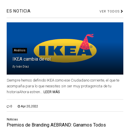
ES NOTICIA
VER TODOS
Análisis
IKEA cambia de rol
By
Iván Díaz
Siempre hemos definido IKEA como ese Ciudadano corriente, el que te
acompaña para lo que necesites sin ser muy protagonista de tu
historiaAhora estren...
LEER MÁS
0
Apr 20, 2022
Noticias
Premios de Branding AEBRAND: Ganamos Todos