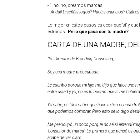
- ‘…no, no, creamos marcas’
- ‘
Anda!! Diseñáis logos? Hacéis anuncios? Cuál es 
Lo mejor en estos casos es decir que ‘sí’ y qu
extraños..
Pero qué pasa con tu madre?
CARTA DE UNA MADRE, DE
"Sr. Director de Branding Consulting,
Soy una madre preocupada.
Le escribo porque mi hijo me dijo que hace unos 
entre usted y yo, no es lo mismo que si me hubier
Ya sabe, es fácil saber qué hace tu hijo cuando t
que podemos comprar. Pero esto se lo digo desde 
Me preocupó un poco porque no sé si entendí muy bi
‘consultor de marca’. Lo primero que pensé es que
acabé de ver claro.