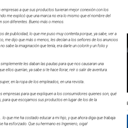
as empresas a que sus productos tuvieran mejor conexión con los
ando me explicó que una marca no era lo mismo que el nombre del
em son diferentes. Bueno más o menos.
s de publicidad, lo que me puso muy contenta porque, ya sabe, ver a
oco, me dijo que más o menos, les decían a los señores de los anuncios
, no sabe la imaginación que tenía, era darle un colorín y un folio y
 simplemente les daban las pautas para que nos causaran una
 ellos querían, ya sabe si te hace llorar, reír o salir de aventura.
super, en la ropa de los empleados, en una revista..
 las empresas para que expliquen a los consumidores quienes son, qué
s, para que escojamos sus productos en lugar de los de la
. lo que me ha costado educar a mi hijo, y que ahora diga que trabaja
se ha esforzado. Que su hermano es Ingeniero, oiga!