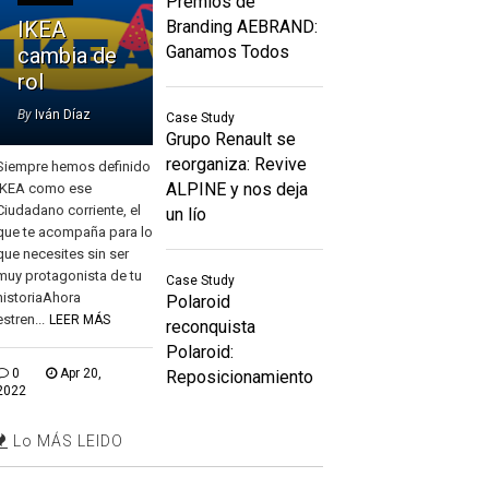
Premios de
IKEA
Branding AEBRAND:
Ganamos Todos
cambia de
rol
By
Iván Díaz
Case Study
Grupo Renault se
reorganiza: Revive
Siempre hemos definido
ALPINE y nos deja
IKEA como ese
Ciudadano corriente, el
un lío
que te acompaña para lo
que necesites sin ser
muy protagonista de tu
Case Study
historiaAhora
Polaroid
estren...
LEER MÁS
reconquista
Polaroid:
0
Apr 20,
Reposicionamiento
2022
Lo MÁS LEIDO