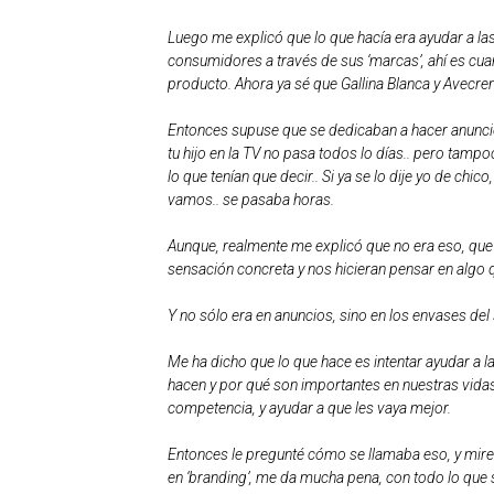
Luego me explicó que lo que hacía era ayudar a l
consumidores a través de sus ‘marcas’, ahí es cu
producto. Ahora ya sé que Gallina Blanca y Avecr
Entonces supuse que se dedicaban a hacer anuncio
tu hijo en la TV no pasa todos lo días.. pero tamp
lo que tenían que decir.. Si ya se lo dije yo de chico
vamos.. se pasaba horas.
Aunque, realmente me explicó que no era eso, que
sensación concreta y nos hicieran pensar en algo que
Y no sólo era en anuncios, sino en los envases del 
Me ha dicho que lo que hace es intentar ayudar a
hacen y por qué son importantes en nuestras vida
competencia, y ayudar a que les vaya mejor.
Entonces le pregunté cómo se llamaba eso, y mire.
en ‘branding’, me da mucha pena, con todo lo que 