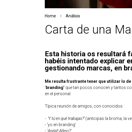
Home
Análisis
Carta de una Mad
Esta historia os resultará 
habéis intentado explicar e
gestionando marcas, en br
Me resulta frustrante tener que utilizar lo
‘
branding’
que tan pocos conocen y tantos con
en el personal.
Típica reunión de amigos, con conocidos :
-
‘Y tú en qué trabajas?’
(anticipas la broma, la ve
- ‘yo en branding’
- ‘
Anda!! Añejo?’