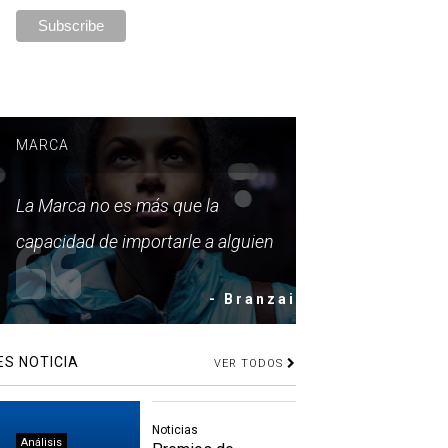
MARCA
La Marca no es más que la
capacidad de importarle a alguien
- Branzai
ES NOTICIA
VER TODOS
Noticias
Análisis