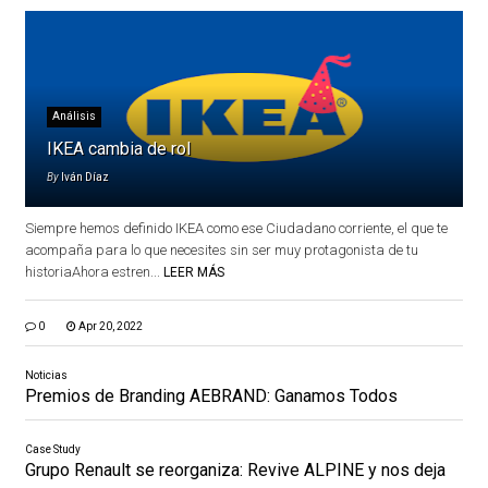
Análisis
IKEA cambia de rol
By
Iván Díaz
Siempre hemos definido IKEA como ese Ciudadano corriente, el que te
acompaña para lo que necesites sin ser muy protagonista de tu
historiaAhora estren...
LEER MÁS
0
Apr 20, 2022
Noticias
Premios de Branding AEBRAND: Ganamos Todos
Case Study
Grupo Renault se reorganiza: Revive ALPINE y nos deja