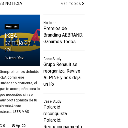
ES NOTICIA
VER TODOS
Noticias
Análisis
Premios de
IKEA
Branding AEBRAND:
Ganamos Todos
cambia de
rol
By
Iván Díaz
Case Study
Grupo Renault se
reorganiza: Revive
Siempre hemos definido
ALPINE y nos deja
IKEA como ese
Ciudadano corriente, el
un lío
que te acompaña para lo
que necesites sin ser
muy protagonista de tu
Case Study
historiaAhora
Polaroid
estren...
LEER MÁS
reconquista
Polaroid:
0
Apr 20,
Reposicionamiento