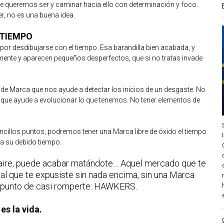
ue queremos ser y caminar hacia ello con determinación y foco.
er, no es una buena idea.
 TIEMPO
or desdibujarse con el tiempo. Esa barandilla bien acabada, y
mente y aparecen pequeños desperfectos, que si no tratas invade
de Marca que nos ayude a detectar los inicios de un desgaste. No
a que ayude a evolucionar lo que tenemos. No tener elementos de
cillos puntos, podremos tener una Marca libre de óxido el tiempo
a su debido tiempo.
 aire, puede acabar matándote… Aquel mercado que te
al que te expusiste sin nada encima, sin una Marca
el punto de casi romperte: HAWKERS.
es la vida.