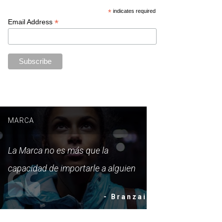
*
indicates required
*
Email Address
MARCA
La Marca no es más que la
capacidad de importarle a alguien
- Branzai