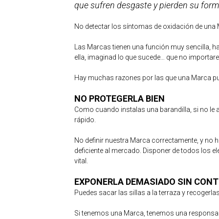
que sufren desgaste y pierden su forma
No detectar los síntomas de oxidación de una
Las Marcas tienen una función muy sencilla, h
ella, imaginad lo que sucede… que no importar
Hay muchas razones por las que una Marca pue
NO PROTEGERLA BIEN
Como cuando instalas una barandilla, si no le a
rápido.
No definir nuestra Marca correctamente, y no h
deficiente al mercado. Disponer de todos los e
vital.
EXPONERLA DEMASIADO SIN CON
Puedes sacar las sillas a la terraza y recogerl
Si tenemos una Marca, tenemos una responsabil