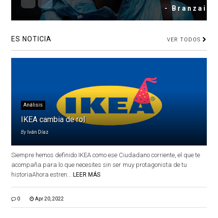
- Branzai
ES NOTICIA
VER TODOS
Análisis
IKEA cambia de rol
By
Iván Díaz
Siempre hemos definido IKEA como ese Ciudadano corriente, el que te
acompaña para lo que necesites sin ser muy protagonista de tu
historiaAhora estren...
LEER MÁS
0
Apr 20, 2022