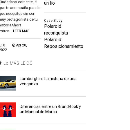
Ciudadano corriente, el
un lío
que te acompaña para lo
que necesites sin ser
muy protagonista de tu
Case Study
historiaAhora
Polaroid
estren...
LEER MÁS
reconquista
Polaroid:
0
Apr 20,
Reposicionamiento
2022
Lo MÁS LEIDO
Lamborghini: La historia de una
venganza
Diferencias entre un BrandBook y
un Manual de Marca