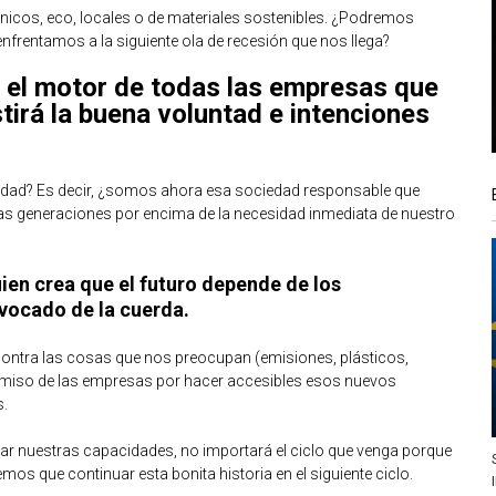
cos, eco, locales o de materiales sostenibles. ¿Podremos
enfrentamos a la siguiente ola de recesión que nos llega?
 el motor de todas las empresas que
tirá la buena voluntad e intenciones
dad? Es decir, ¿somos ahora esa sociedad responsable que
ras generaciones por encima de la necesidad inmediata de nuestro
uien crea que el futuro depende de los
vocado de la cuerda.
 contra las cosas que nos preocupan (emisiones, plásticos,
omiso de las empresas por hacer accesibles esos nuevos
s.
nar nuestras capacidades, no importará el ciclo que venga porque
mos que continuar esta bonita historia en el siguiente ciclo.