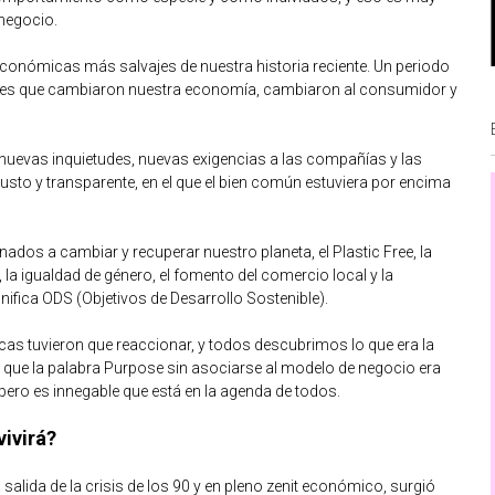
 negocio.
económicas más salvajes de nuestra historia reciente. Un periodo
mes que cambiaron nuestra economía, cambiaron al consumidor y
nuevas inquietudes, nuevas exigencias a las compañías y las
sto y transparente, en el que el bien común estuviera por encima
ados a cambiar y recuperar nuestro planeta, el Plastic Free, la
 la igualdad de género, el fomento del comercio local y la
nifica ODS (Objetivos de Desarrollo Sostenible).
rcas tuvieron que reaccionar, y todos descubrimos lo que era la
que la palabra Purpose sin asociarse al modelo de negocio era
ro es innegable que está en la agenda de todos.
vivirá?
salida de la crisis de los 90 y en pleno zenit económico, surgió