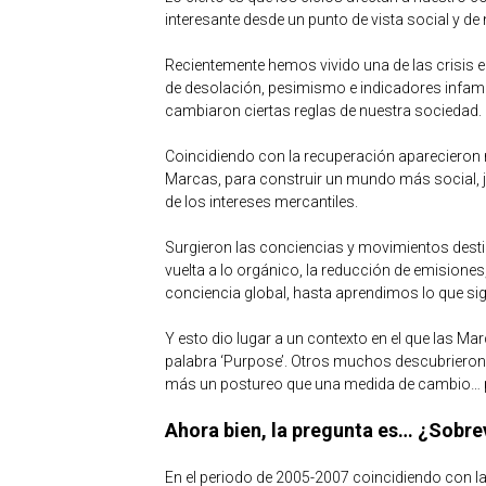
interesante desde un punto de vista social y de
Recientemente hemos vivido una de las crisis 
de desolación, pesimismo e indicadores infa
cambiaron ciertas reglas de nuestra sociedad.
Coincidiendo con la recuperación aparecieron 
Marcas, para construir un mundo más social, ju
de los intereses mercantiles.
Surgieron las conciencias y movimientos destin
vuelta a lo orgánico, la reducción de emisiones,
conciencia global, hasta aprendimos lo que sig
Y esto dio lugar a un contexto en el que las Ma
palabra ‘Purpose’. Otros muchos descubrieron 
más un postureo que una medida de cambio… pe
Ahora bien, la pregunta es… ¿Sobre
En el periodo de 2005-2007 coincidiendo con la 