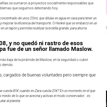
mpañías se sumaron a proyectos socialmente responsables que
roblemas que seguimos detectando hoy.
concentrado de unos 25mL que diluías en agua en casa para tener un
 y mejorar la eficiencia del transporte. O Henkel que se embarcó en un
 un tapón y permitía reutilizar la botella grande, para ahorra
008, y no quedó ni rastro de esos
lpa fue de un señor llamado Maslow.
ás baja de la pirámide de Maslow, en la seguridad o cubrir
lo demás.
, cargados de buenas voluntades pero siempre que
ue cuesta 85€ cuando en Zara cuesta 20€? En un momento en el que
nes miedo de lo que se avecina y activas el modo conservador… es
dar al planeta.