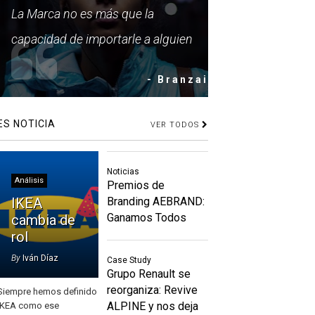
La Marca no es más que la
capacidad de importarle a alguien
- Branzai
ES NOTICIA
VER TODOS
Noticias
Análisis
Premios de
IKEA
Branding AEBRAND:
Ganamos Todos
cambia de
rol
By
Iván Díaz
Case Study
Grupo Renault se
reorganiza: Revive
Siempre hemos definido
ALPINE y nos deja
IKEA como ese