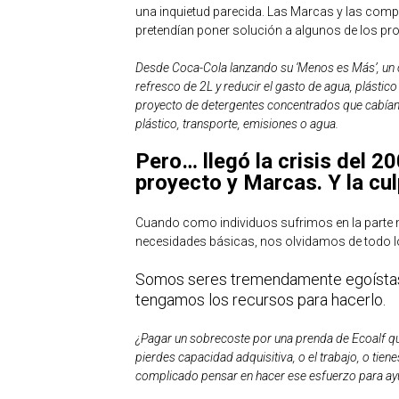
una inquietud parecida. Las Marcas y las co
pretendían poner solución a algunos de los p
Desde Coca-Cola lanzando su ‘Menos es Más’, un 
refresco de 2L y reducir el gasto de agua, plástico
proyecto de detergentes concentrados que cabían en
plástico, transporte, emisiones o agua.
Pero… llegó la crisis del 2
proyecto y Marcas. Y la cu
Cuando como individuos sufrimos en la parte m
necesidades básicas, nos olvidamos de todo 
Somos seres tremendamente egoístas
tengamos los recursos para hacerlo.
¿Pagar un sobrecoste por una prenda de Ecoalf q
pierdes capacidad adquisitiva, o el trabajo, o tie
complicado pensar en hacer ese esfuerzo para ayu