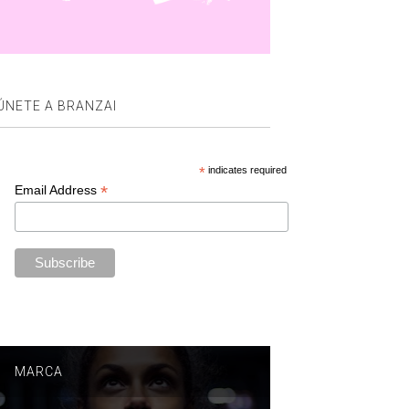
ÚNETE A BRANZAI
*
indicates required
*
Email Address
MARCA