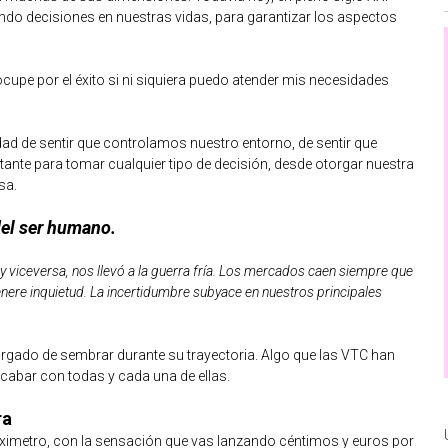
ando decisiones en nuestras vidas, para garantizar los aspectos
cupe por el éxito si ni siquiera puedo atender mis necesidades
ad de sentir que controlamos nuestro entorno, de sentir que
ante para tomar cualquier tipo de decisión, desde otorgar nuestra
sa.
del ser humano.
 y viceversa, nos llevó a la guerra fría. Los mercados caen siempre que
enere inquietud. La incertidumbre subyace en nuestros principales
argado de sembrar durante su trayectoria. Algo que las VTC han
cabar con todas y cada una de ellas.
ra
Taximetro, con la sensación que vas lanzando céntimos y euros por