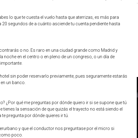
bes lo que te cuesta el vuelo hasta que aterrizas, es más para
 20 segundos de a cuánto asciende tu cuenta pendiente hasta
ncontrarás o no. Es raro en una ciudad grande como Madrid y
 noche en el centro o en pleno de un congreso, o un día de
s importante.
n hotel sin poder reservarlo previamente, pues seguramente estarás
 en un banco.
rto? ¿Por qué me preguntas por dónde quiero ir si se supone que tú
 tienes la sensación de que quizás el trayecto no está siendo el
e pregunta por dónde quieres ir tú.
rurbano y que el conductor nos preguntase por el micro si
o como poco.