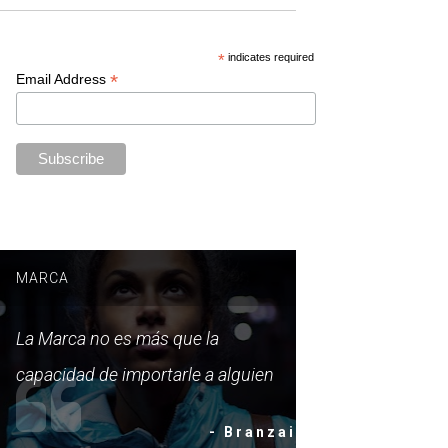
*
indicates required
*
Email Address
MARCA
La Marca no es más que la
capacidad de importarle a alguien
- Branzai