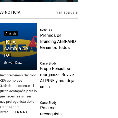
ES NOTICIA
VER TODOS
Noticias
Análisis
Premios de
IKEA
Branding AEBRAND:
Ganamos Todos
cambia de
rol
By
Iván Díaz
Case Study
Grupo Renault se
reorganiza: Revive
Siempre hemos definido
ALPINE y nos deja
IKEA como ese
Ciudadano corriente, el
un lío
que te acompaña para lo
que necesites sin ser
muy protagonista de tu
Case Study
historiaAhora
Polaroid
estren...
LEER MÁS
reconquista