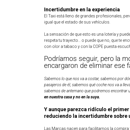
Incertidumbre en la experiencia
El Taxi está lleno de grandes profesionales, pe
igual que el estado de sus vehículos.
La sensación de que esto es una lotería y puede s
respeta tu trayecto… o puede que no, que te en
con olor a tabaco y con la COPE puesta escucha
Podríamos seguir, pero la m
encargaron de eliminar ese f
Sabemos lo que nos va a costar, sabemos por dónd
pasajeros de él, sabemos qué coche nos va a llev
sabemos de antemano que podremos encontrar uno 
en nuestra casa y no en la suya.
Y aunque parezca ridículo el primer 
reduciendo la incertidumbre sobre 
Las Marcas nacen para facilitarnos la compra