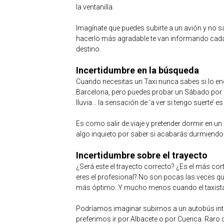
la ventanilla.
Imagínate que puedes subirte a un avión y no sa
hacerlo más agradable te van informando cada
destino.
Incertidumbre en la búsqueda
Cuando necesitas un Taxi nunca sabes si lo e
Barcelona, pero puedes probar un Sábado por la
lluvia… la sensación de ‘a ver si tengo suerte’ e
Es como salir de viaje y pretender dormir en u
algo inquieto por saber si acabarás durmiendo
Incertidumbre sobre el trayecto
¿Será este el trayecto correcto? ¿Es el más co
eres el profesional? No son pocas las veces que
más óptimo. Y mucho menos cuando el taxista t
Podríamos imaginar subirnos a un autobús inte
preferimos ir por Albacete o por Cuenca. Rar