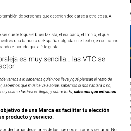
ro también de personas que deberían dedicarse a otra cosa. Al
er que te toque el buen taxista, el educado, el limpio, el que
cuentres una bandera de España colgada en el techo, en un coche
ndo el partido que a él le gusta.
oraleja es muy sencilla… las VTC se
actor.
e vamos a ir, sabemos quién nos lleva y qué piensan el resto de
ar, sabemos qué música va a sonar, sabemos si nos hablará o no,
y cuanto tardará en llegar, y sobre todo,
sabemos que entramos
objetivo de una Marca es facilitar tu elección
un producto y servicio.
 y poder tomar decisiones de las que nos sintamos seguros. No