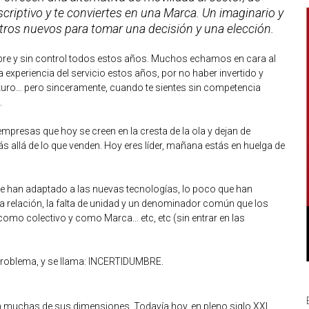
riptivo y te conviertes en una Marca. Un imaginario y
ros nuevos para tomar una decisión y una elección.
libre y sin control todos estos años. Muchos echamos en cara al
experiencia del servicio estos años, por no haber invertido y
turo… pero sinceramente, cuando te sientes sin competencia
.
mpresas que hoy se creen en la cresta de la ola y dejan de
 allá de lo que venden. Hoy eres líder, mañana estás en huelga de
 han adaptado a las nuevas tecnologías, lo poco que han
na relación, la falta de unidad y un denominador común que los
 como colectivo y como Marca… etc, etc (sin entrar en las
 problema, y se llama: INCERTIDUMBRE.
 muchas de sus dimensiones. Todavía hoy, en pleno siglo XXI