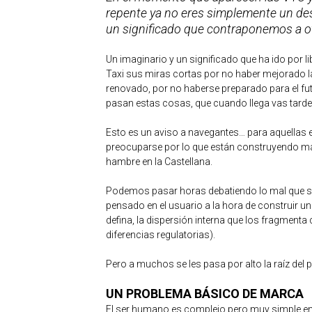
repente ya no eres simplemente un desc
un significado que contraponemos a ot
Un imaginario y un significado que ha ido por 
Taxi sus miras cortas por no haber mejorado la 
renovado, por no haberse preparado para el fu
pasan estas cosas, que cuando llega vas tarde
Esto es un aviso a navegantes… para aquellas e
preocuparse por lo que están construyendo más
hambre en la Castellana.
Podemos pasar horas debatiendo lo mal que se
pensado en el usuario a la hora de construir u
defina, la dispersión interna que los fragmenta
diferencias regulatorias).
Pero a muchos se les pasa por alto la raíz del
UN PROBLEMA BÁSICO DE MARCA
El ser humano es complejo pero muy simple en