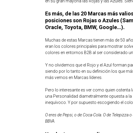
en su gran mayoría las Rojas y las Azules. Sien
Es más, de las 20 Marcas más valio
posiciones son Rojas o Azules (Sam
Oracle, Toyota, BMW, Google…).
Muchas de estas Marcas tienen más de 50 años,
eran los colores principales para mostrar solve
colores en entornos B2B al ser considerado un 
Y no olvidemos que el Rojo y el Azul forman pa
siendo por lo tanto en su definición los que m
más vemos en Marcas líderes.
Pero lo interesante es ver como quien ostenta 
una Personalidad diametralmente opuesta a la 
inequívoco. Y por supuesto escogiendo el color
O eres de Pepsi, o de Coca-Cola. O de Telepizza o
BBVA.