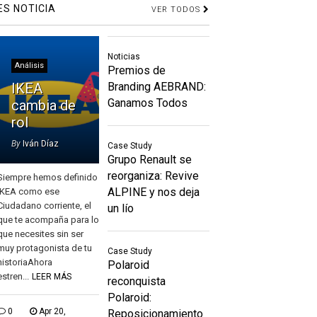
ES NOTICIA
VER TODOS
Noticias
Análisis
Premios de
IKEA
Branding AEBRAND:
Ganamos Todos
cambia de
rol
By
Iván Díaz
Case Study
Grupo Renault se
reorganiza: Revive
Siempre hemos definido
ALPINE y nos deja
IKEA como ese
Ciudadano corriente, el
un lío
que te acompaña para lo
que necesites sin ser
muy protagonista de tu
Case Study
historiaAhora
Polaroid
estren...
LEER MÁS
reconquista
Polaroid:
0
Apr 20,
Reposicionamiento