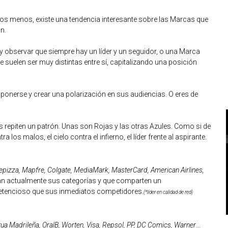
os menos, existe una tendencia interesante sobre las Marcas que
n.
y observar que siempre hay un líder y un seguidor, o una Marca
e suelen ser muy distintas entre sí, capitalizando una posición
onerse y crear una polarización en sus audiencias. O eres de
s repiten un patrón. Unas son Rojas y las otras Azules. Como si de
 los malos, el cielo contra el infierno, el líder frente al aspirante.
epizza, Mapfre, Colgate, MediaMark, MasterCard, American Airlines,
an actualmente sus categorías y que comparten un
etencioso que sus inmediatos competidores.
(*líder en calidad de red)
ua Madrileña, OralB, Worten, Visa, Repsol, PP, DC Comics, Warner
…