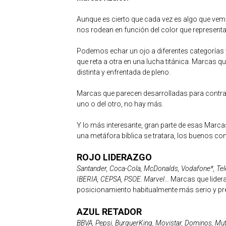
Aunque es cierto que cada vez es algo que vem
nos rodean en función del color que representa
Podemos echar un ojo a diferentes categorías 
que reta a otra en una lucha titánica. Marcas qu
distinta y enfrentada de pleno.
Marcas que parecen desarrolladas para contrap
uno o del otro, no hay más.
Y lo más interesante, gran parte de esas Marca
una metáfora bíblica se tratara, los buenos contra
ROJO LIDERAZGO
Santander, Coca-Cola, McDonalds, Vodafone*, Tel
IBERIA, CEPSA, PSOE. Marvel
… Marcas que lider
posicionamiento habitualmente más serio y pr
AZUL RETADOR
BBVA, Pepsi, BurguerKing, Movistar, Dominos, Mut