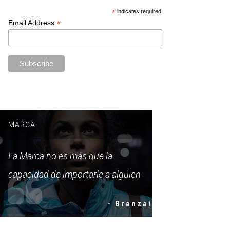
*
indicates required
*
Email Address
MARCA
La Marca no es más que la
capacidad de importarle a alguien
- Branzai