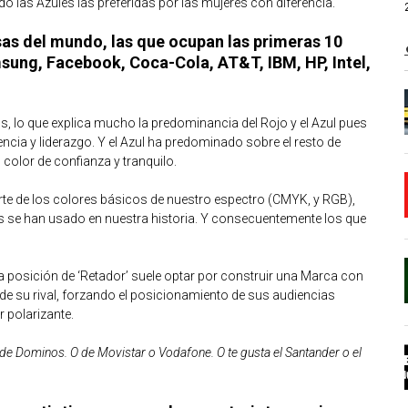
do las Azules las preferidas por las mujeres con diferencia.
sas del mundo, las que ocupan las primeras 10
sung, Facebook, Coca-Cola, AT&T, IBM, HP, Intel,
 lo que explica mucho la predominancia del Rojo y el Azul pues
ncia y liderazgo. Y el Azul ha predominado sobre el resto de
color de confianza y tranquilo.
rte de los colores básicos de nuestro espectro (CMYK, y RGB),
ás se han usado en nuestra historia. Y consecuentemente los que
la posición de ‘Retador’ suele optar por construir una Marca con
de su rival, forzando el posicionamiento de sus audiencias
 polarizante.
 de Dominos. O de Movistar o Vodafone. O te gusta el Santander o el