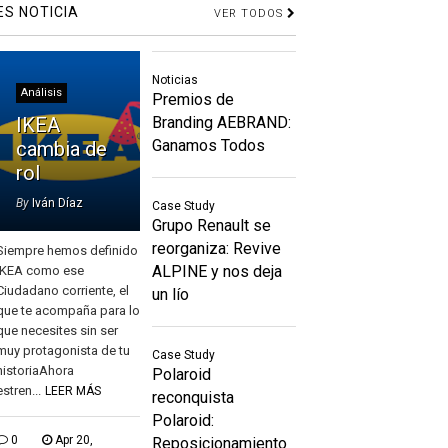
ES NOTICIA
VER TODOS
Noticias
Análisis
Premios de
IKEA
Branding AEBRAND:
Ganamos Todos
cambia de
rol
By
Iván Díaz
Case Study
Grupo Renault se
reorganiza: Revive
Siempre hemos definido
ALPINE y nos deja
IKEA como ese
Ciudadano corriente, el
un lío
que te acompaña para lo
que necesites sin ser
muy protagonista de tu
Case Study
historiaAhora
Polaroid
estren...
LEER MÁS
reconquista
Polaroid:
0
Apr 20,
Reposicionamiento