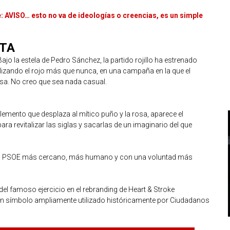
e: AVISO… esto no va de ideologías o creencias, es un simple
STA
ajo la estela de Pedro Sánchez, la partido rojillo ha estrenado
alizando el rojo más que nunca, en una campaña en la que el
esa. No creo que sea nada casual.
emento que desplaza al mítico puño y la rosa, aparece el
ara revitalizar las siglas y sacarlas de un imaginario del que
e un PSOE más cercano, más humano y con una voluntad más
del famoso ejercicio en el rebranding de Heart & Stroke
un símbolo ampliamente utilizado históricamente por Ciudadanos