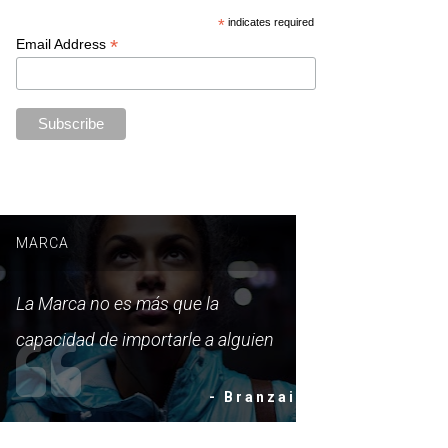
*
indicates required
*
Email Address
MARCA
La Marca no es más que la
capacidad de importarle a alguien
- Branzai