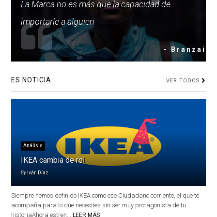
La Marca no es más que la capacidad de
importarle a alguien
- Branzai
ES NOTICIA
VER TODOS
Análisis
IKEA cambia de rol
By
Iván Díaz
Siempre hemos definido IKEA como ese Ciudadano corriente, el que te
acompaña para lo que necesites sin ser muy protagonista de tu
historiaAhora estren...
LEER MÁS