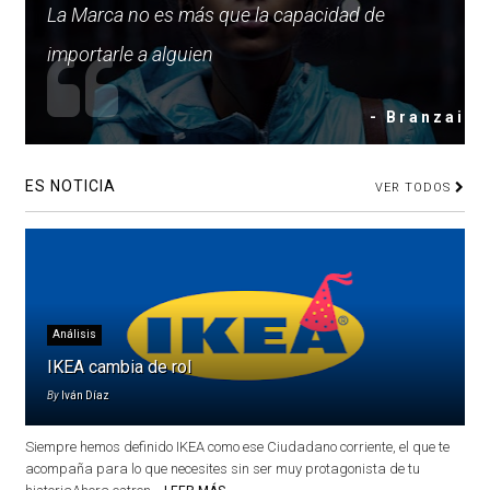
La Marca no es más que la capacidad de
importarle a alguien
- Branzai
ES NOTICIA
VER TODOS
Análisis
IKEA cambia de rol
By
Iván Díaz
Siempre hemos definido IKEA como ese Ciudadano corriente, el que te
acompaña para lo que necesites sin ser muy protagonista de tu