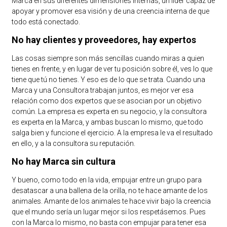
Marca en sus diferentes dimensiones internas, un líder capaz de
apoyar y promover esa visión y de una creencia interna de que
todo está conectado.
No hay clientes y proveedores, hay expertos
Las cosas siempre son más sencillas cuando miras a quien
tienes en frente, y en lugar de ver tu posición sobre él, ves lo que
tiene que tú no tienes. Y eso es de lo que se trata. Cuando una
Marca y una Consultora trabajan juntos, es mejor ver esa
relación como dos expertos que se asocian por un objetivo
común. La empresa es experta en su negocio, y la consultora
es experta en la Marca, y ambas buscan lo mismo, que todo
salga bien y funcione el ejercicio. A la empresa le va el resultado
en ello, y a la consultora su reputación.
No hay Marca sin cultura
Y bueno, como todo en la vida, empujar entre un grupo para
desatascar a una ballena de la orilla, no te hace amante de los
animales. Amante de los animales te hace vivir bajo la creencia
que el mundo sería un lugar mejor si los respetásemos. Pues
con la Marca lo mismo, no basta con empujar para tener esa