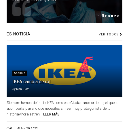
- Branzai
ES NOTICIA
VER TODOS
Análisis
IKEA cambia de rol
By
Iván Díaz
Siempre hemos definido IKEA como ese Ciudadano corriente, el que te
acompaña para lo que necesites sin ser muy protagonista de tu
historiaAhora estren...
LEER MÁS
0
Apr 20, 2022