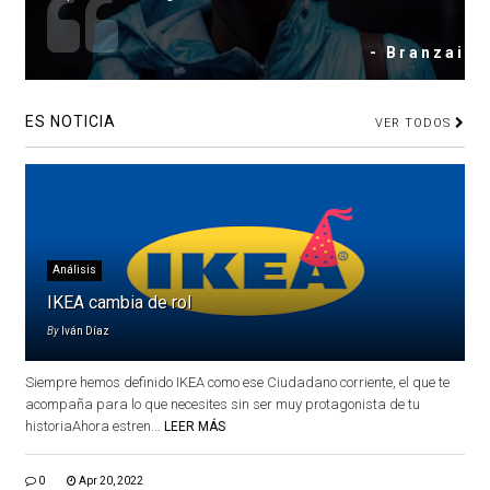
- Branzai
ES NOTICIA
VER TODOS
Análisis
IKEA cambia de rol
By
Iván Díaz
Siempre hemos definido IKEA como ese Ciudadano corriente, el que te
acompaña para lo que necesites sin ser muy protagonista de tu
historiaAhora estren...
LEER MÁS
0
Apr 20, 2022