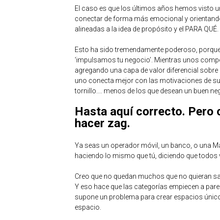
El caso es que los últimos años hemos visto u
conectar de forma más emocional y orientand
alineadas a la idea de propósito y el PARA QUÉ.
Esto ha sido tremendamente poderoso, porque 
‘impulsamos tu negocio’. Mientras unos compet
agregando una capa de valor diferencial sobr
uno conecta mejor con las motivaciones de su
tornillo.... menos de los que desean un buen ne
Hasta aquí correcto. Pero 
hacer zag.
Ya seas un operador móvil, un banco, o una Ma
haciendo lo mismo que tú, diciendo que todos 
Creo que no quedan muchos que no quieran salv
Y eso hace que las categorías empiecen a parec
supone un problema para crear espacios únicos
espacio.