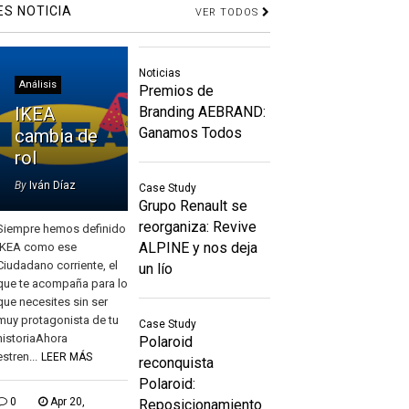
ES NOTICIA
VER TODOS
Noticias
Análisis
Premios de
IKEA
Branding AEBRAND:
Ganamos Todos
cambia de
rol
By
Iván Díaz
Case Study
Grupo Renault se
reorganiza: Revive
Siempre hemos definido
ALPINE y nos deja
IKEA como ese
Ciudadano corriente, el
un lío
que te acompaña para lo
que necesites sin ser
muy protagonista de tu
Case Study
historiaAhora
Polaroid
estren...
LEER MÁS
reconquista
Polaroid:
0
Apr 20,
Reposicionamiento