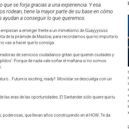
o que se forja gracias a una experiencia. Y esa
os rodean, tiene la mayor parte de su base en cómo
s ayudan a conseguir lo que queremos.
 empiezan a emerger frente a un mimetismo de Güayyyssss
rta de la pirámide de Maslow, para recordarnos que no importa lo
mo vas a hacer que lo consiga.
adoras de servicios ciudadanos gritan que quieren ciudades y
mplidos’. Porque de nada vale soñar el mañana si no somos
.
uturo... Future is exciting, ready?. Movistar se descuelga con un
de las eras de las oportunidades. El Santander sólo quiere que tu
 poderosas, que llevan años construyendo en el HOW: Te da