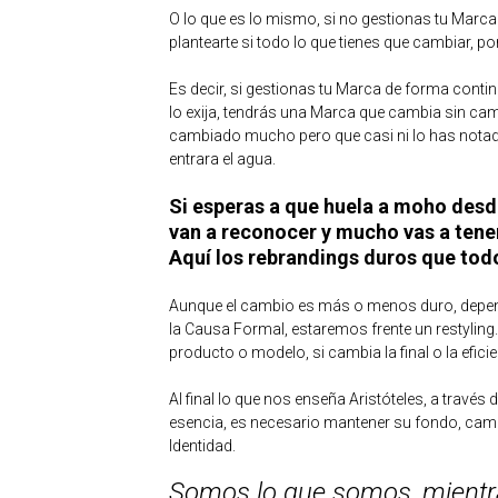
O lo que es lo mismo, si no gestionas tu Marca 
plantearte si todo lo que tienes que cambiar, po
Es decir, si gestionas tu Marca de forma cont
lo exija, tendrás una Marca que cambia sin ca
cambiado mucho pero que casi ni lo has notad
entrara el agua.
Si esperas a que huela a moho desd
van a reconocer y mucho vas a tener
Aquí los rebrandings duros que to
Aunque el cambio es más o menos duro, depen
la Causa Formal, estaremos frente un restyling
producto o modelo, si cambia la final o la efic
Al final lo que nos enseña Aristóteles, a travé
esencia, es necesario mantener su fondo, ca
Identidad.
Somos lo que somos, mientr