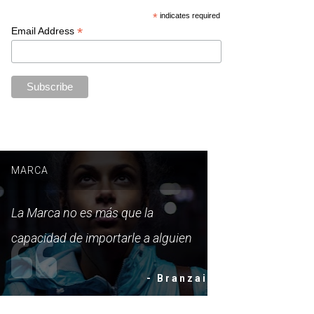
*
indicates required
*
Email Address
MARCA
La Marca no es más que la
capacidad de importarle a alguien
- Branzai