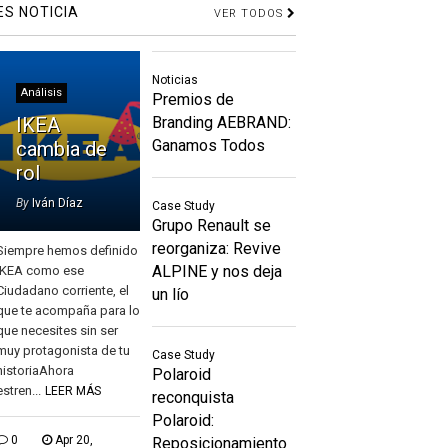
ES NOTICIA
VER TODOS
Noticias
Análisis
Premios de
IKEA
Branding AEBRAND:
Ganamos Todos
cambia de
rol
By
Iván Díaz
Case Study
Grupo Renault se
reorganiza: Revive
Siempre hemos definido
ALPINE y nos deja
IKEA como ese
Ciudadano corriente, el
un lío
que te acompaña para lo
que necesites sin ser
muy protagonista de tu
Case Study
historiaAhora
Polaroid
estren...
LEER MÁS
reconquista
Polaroid:
0
Apr 20,
Reposicionamiento