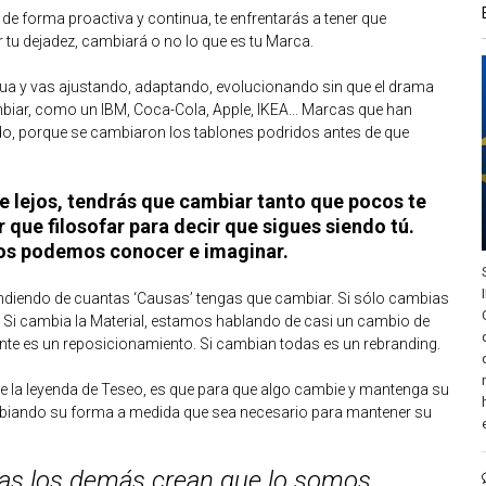
de forma proactiva y continua, te enfrentarás a tener que
r tu dejadez, cambiará o no lo que es tu Marca.
inua y vas ajustando, adaptando, evolucionando sin que el drama
mbiar, como un IBM, Coca-Cola, Apple, IKEA... Marcas que han
o, porque se cambiaron los tablones podridos antes de que
e lejos, tendrás que cambiar tanto que pocos te
 que filosofar para decir que sigues siendo tú.
dos podemos conocer e imaginar.
diendo de cuantas ‘Causas’ tengas que cambiar. Si sólo cambias
. Si cambia la Material, estamos hablando de casi un cambio de
iente es un reposicionamiento. Si cambian todas es un rebranding.
s de la leyenda de Teseo, es que para que algo cambie y mantenga su
mbiando su forma a medida que sea necesario para mantener su
as los demás crean que lo somos.