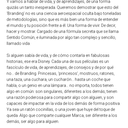
Y vamos a hablar de vida, y de aprendizajes, de una forma
quizás un tanto inesperada. Queremos demostrar que esto del
‘Branding’ no es una ciencia aeroespacial oculta bajo toneladas
de metodologías, sino que es más bien una forma de entender
el mundo y tu posición frente a él. Una forma de vivir. De decir,
hacer y mostrar. Cargado de una fórmula secreta que se llama
Sentido Común, e iluminada por algo tan complejo y sencillo,
llamado vida.
Si alguien sabía de vida, y de cómo contarla en fabulosas
historias, ese era Disney. Cada una de sus películas es un
fascículo de vida, de aprendizajes, de consejos y de por qué
no… de Branding. Princesas, ‘princesos’, mostruos, ratones,
una taza, una cuchara, un cucharón… hasta un coche que
habla, o un genio en una lámpara… no importa, todos tienen
algo en común: son singulares, diferentes a los demás, tienen
una razón poderosa para compartir algo con alguien, y son
capaces de impactar en la vida de los demás de forma positiva.
Ya sea un ratón cocinillas, o una joven que huye del toque de
queda. Algo que comparte cualquier Marca, ser diferente a los
demás, ser algo para alguien.