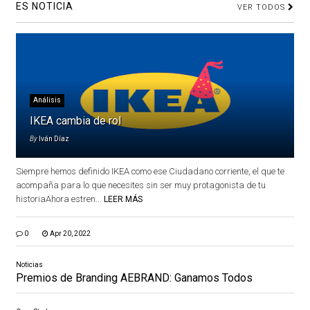
ES NOTICIA
VER TODOS
Análisis
IKEA cambia de rol
By
Iván Díaz
Siempre hemos definido IKEA como ese Ciudadano corriente, el que te
acompaña para lo que necesites sin ser muy protagonista de tu
historiaAhora estren...
LEER MÁS
0
Apr 20, 2022
Noticias
Premios de Branding AEBRAND: Ganamos Todos