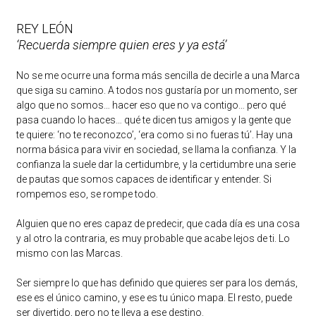
REY LEÓN
‘Recuerda siempre quien eres y ya está’
No se me ocurre una forma más sencilla de decirle a una Marca
que siga su camino. A todos nos gustaría por un momento, ser
algo que no somos… hacer eso que no va contigo… pero qué
pasa cuando lo haces… qué te dicen tus amigos y la gente que
te quiere: ‘no te reconozco’, ‘era como si no fueras tú’. Hay una
norma básica para vivir en sociedad, se llama la confianza. Y la
confianza la suele dar la certidumbre, y la certidumbre una serie
de pautas que somos capaces de identificar y entender. Si
rompemos eso, se rompe todo.
Alguien que no eres capaz de predecir, que cada día es una cosa
y al otro la contraria, es muy probable que acabe lejos de ti. Lo
mismo con las Marcas.
Ser siempre lo que has definido que quieres ser para los demás,
ese es el único camino, y ese es tu único mapa. El resto, puede
ser divertido, pero no te lleva a ese destino.