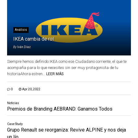
Análisis
IKEA cambia de rol
By
Iván Díaz
Siempre hemos definido IKEA como ese Ciudadano corriente, el que te
acompaña para lo que necesites sin ser muy protagonista de tu
historiaAhora estren...
LEER MÁS
0
Apr 20, 2022
Noticias
Premios de Branding AEBRAND: Ganamos Todos
Case Study
Grupo Renault se reorganiza: Revive ALPINE y nos deja
un lío