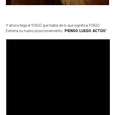
Y ahora llega el YOIGO que habla de lo que significa YOIGO.
Estrena su nuevo posicionamiento: '
PIENSO. LUEGO. ACTÚO.'