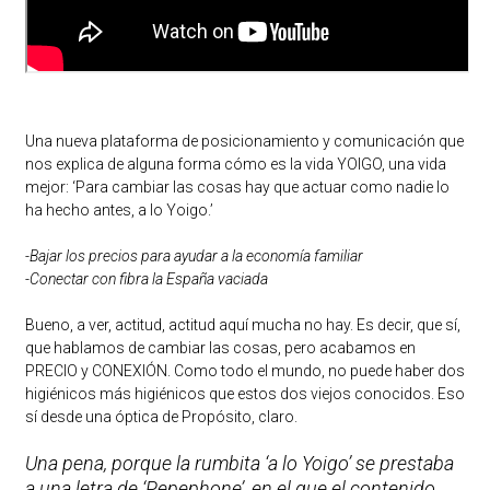
Una nueva plataforma de posicionamiento y comunicación que
nos explica de alguna forma cómo es la vida YOIGO, una vida
mejor: ‘Para cambiar las cosas hay que actuar como nadie lo
ha hecho antes, a lo Yoigo.’
-Bajar los precios para ayudar a la economía familiar
-Conectar con fibra la España vaciada
Bueno, a ver, actitud, actitud aquí mucha no hay. Es decir, que sí,
que hablamos de cambiar las cosas, pero acabamos en
PRECIO y CONEXIÓN. Como todo el mundo, no puede haber dos
higiénicos más higiénicos que estos dos viejos conocidos. Eso
sí desde una óptica de Propósito, claro.
Una pena, porque la rumbita ‘a lo Yoigo’ se prestaba
a una letra de ‘Pepephone’, en el que el contenido