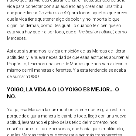
nuevo que las Marcas quieran construir actitudes acerca de la
vida para conectar con sus audiencias y crear casi una tribu
que poder lidear.
‘La vida es chula’
para todos aquellos que creen
que la vida tiene que tener algo de color, y no importa lo que
digan los demás, como Desigual… o cuando te dicen que en
esta vida hay que ir a por todo, que o
'The best or nothing'
, como
Mercedes.
Así que si sumamos la vieja ambición de las Marcas de liderar
actitudes, y la nueva necesidad de que esas actitudes apunten al
Propósito, tenemos una serie de Marcas que nos van a decir lo
mismo de mil maneras diferentes. Y a esta tendencia se acaba
de sumar YOIGO.
YOIGO, LA VIDA A O LO YOIGO ES MEJOR… O
NO.
Yoigo, esa Marca a la que muchos la tenemos en gran estima
porque de alguna manera lo cambió todo, llegó con una nueva
actitud, levantando el polvo de las telco del momento, nos
enseñó que esto iba de personas, que había que simplificarlo,
que las Marcas tenían que empezar a ser más transparentes,