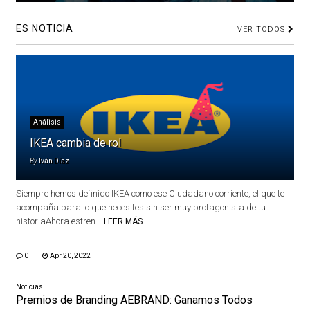
ES NOTICIA
VER TODOS
Análisis
IKEA cambia de rol
By
Iván Díaz
Siempre hemos definido IKEA como ese Ciudadano corriente, el que te
acompaña para lo que necesites sin ser muy protagonista de tu
historiaAhora estren...
LEER MÁS
0
Apr 20, 2022
Noticias
Premios de Branding AEBRAND: Ganamos Todos