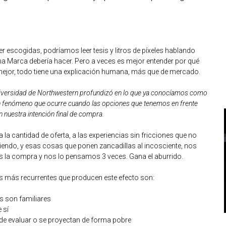
r escogidas, podríamos leer tesis y litros de píxeles hablando
na Marca debería hacer. Pero a veces es mejor entender por qué
ejor, todo tiene una explicación humana, más que de mercado.
niversidad de Northwestern profundizó en lo que ya conocíamos como
n, un fenómeno que ocurre cuando las opciones que tenemos en frente
 nuestra intención final de compra.
a cantidad de oferta, a las experiencias sin fricciones que no
do, y esas cosas que ponen zancadillas al incosciente, nos
s la compra y nos lo pensamos 3 veces. Gana el aburrido.
es más recurrentes que producen este efecto son:
s son familiares
 sí
e evaluar o se proyectan de forma pobre