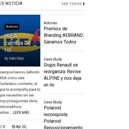
ES NOTICIA
VER TODOS
Noticias
Análisis
Premios de
IKEA
Branding AEBRAND:
Ganamos Todos
cambia de
rol
By
Iván Díaz
Case Study
Grupo Renault se
reorganiza: Revive
Siempre hemos definido
ALPINE y nos deja
IKEA como ese
Ciudadano corriente, el
un lío
que te acompaña para lo
que necesites sin ser
muy protagonista de tu
Case Study
historiaAhora
Polaroid
estren...
LEER MÁS
reconquista
Polaroid:
0
Apr 20,
Reposicionamiento