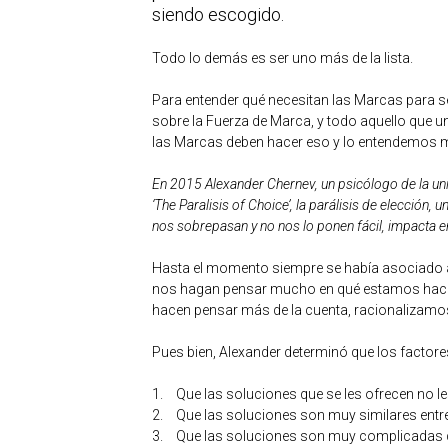
siendo escogido.
Todo lo demás es ser uno más de la lista.
Para entender qué necesitan las Marcas para se
sobre la Fuerza de Marca, y todo aquello que u
las Marcas deben hacer eso y lo entendemos m
En 2015 Alexander Chernev, un psicólogo de la u
‘The Paralisis of Choice’, la parálisis de elecció
nos sobrepasan y no nos lo ponen fácil, impacta en
Hasta el momento siempre se había asociado a l
nos hagan pensar mucho en qué estamos hacien
hacen pensar más de la cuenta, racionalizamo
Pues bien, Alexander determinó que los factor
1.
Que las soluciones que se les ofrecen no le
2.
Que las soluciones son muy similares entre
3.
Que las soluciones son muy complicadas d