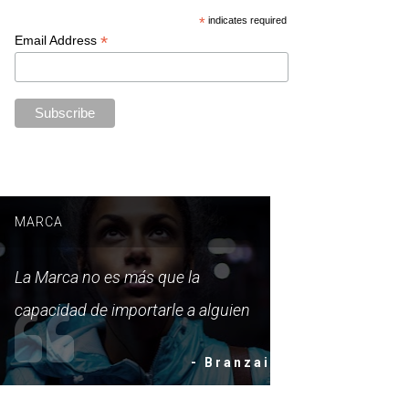
*
indicates required
*
Email Address
MARCA
La Marca no es más que la
capacidad de importarle a alguien
- Branzai