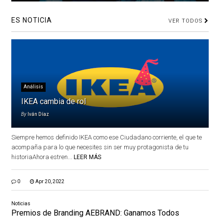
ES NOTICIA
VER TODOS
Análisis
IKEA cambia de rol
By
Iván Díaz
Siempre hemos definido IKEA como ese Ciudadano corriente, el que te
acompaña para lo que necesites sin ser muy protagonista de tu
historiaAhora estren...
LEER MÁS
0
Apr 20, 2022
Noticias
Premios de Branding AEBRAND: Ganamos Todos