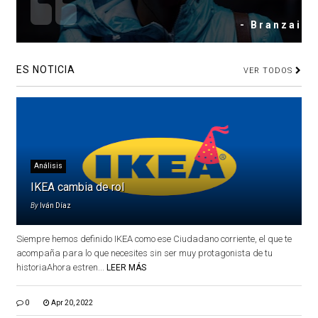
- Branzai
ES NOTICIA
VER TODOS
Análisis
IKEA cambia de rol
By
Iván Díaz
Siempre hemos definido IKEA como ese Ciudadano corriente, el que te
acompaña para lo que necesites sin ser muy protagonista de tu
historiaAhora estren...
LEER MÁS
0
Apr 20, 2022