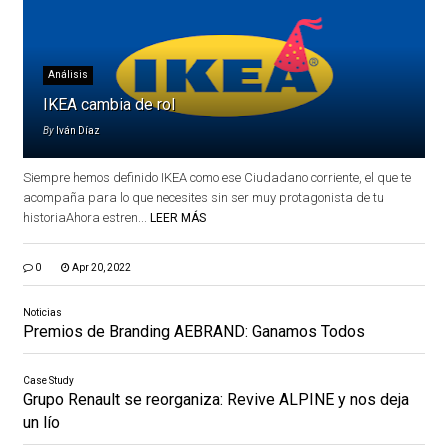
Análisis
IKEA cambia de rol
By
Iván Díaz
Siempre hemos definido IKEA como ese Ciudadano corriente, el que te
acompaña para lo que necesites sin ser muy protagonista de tu
historiaAhora estren...
LEER MÁS
0
Apr 20, 2022
Noticias
Premios de Branding AEBRAND: Ganamos Todos
Case Study
Grupo Renault se reorganiza: Revive ALPINE y nos deja
un lío