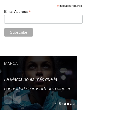
*
indicates required
*
Email Address
MARCA
La Marca no es más que la
capacidad de importarle a alguien
- Branzai