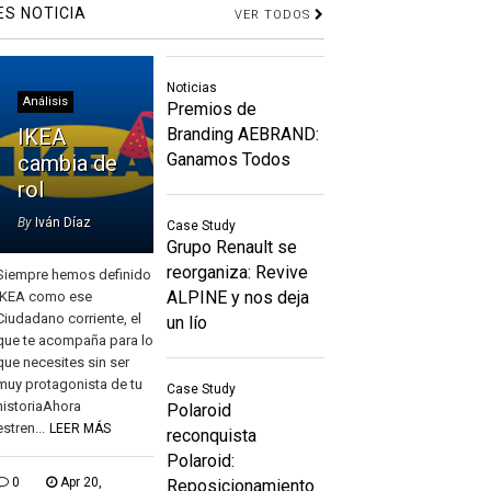
ES NOTICIA
VER TODOS
Noticias
Análisis
Premios de
IKEA
Branding AEBRAND:
Ganamos Todos
cambia de
rol
By
Iván Díaz
Case Study
Grupo Renault se
reorganiza: Revive
Siempre hemos definido
ALPINE y nos deja
IKEA como ese
Ciudadano corriente, el
un lío
que te acompaña para lo
que necesites sin ser
muy protagonista de tu
Case Study
historiaAhora
Polaroid
estren...
LEER MÁS
reconquista
Polaroid:
0
Apr 20,
Reposicionamiento