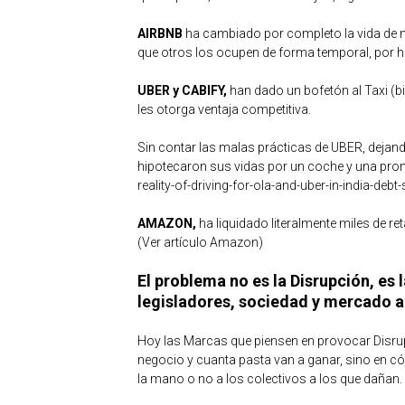
AIRBNB
ha cambiado por completo la vida de 
que otros los ocupen de forma temporal, por ho
UBER y CABIFY,
han dado un bofetón al Taxi (b
les otorga ventaja competitiva.
Sin contar las malas prácticas de UBER, dejan
hipotecaron sus vidas por un coche y una pr
reality-of-driving-for-ola-and-uber-in-india-debt
AMAZON,
ha liquidado literalmente miles de re
(Ver artículo Amazon)
El problema no es la Disrupción, es 
legisladores, sociedad y mercado a
Hoy las Marcas que piensen en provocar Disrup
negocio y cuanta pasta van a ganar, sino en c
la mano o no a los colectivos a los que dañan.