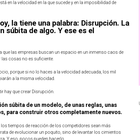
stá en la velocidad en la que sucede y en la imposibilidad de
oy, la tiene una palabra: Disrupción. La
n súbita de algo. Y ese es el
 la que las empresas buscan un espacio en un inmenso caos de
 las cosas no es suficiente.
cio, porque si no lo haces a la velocidad adecuada, los mil
iarán a la misma velocidad.
 hay que crear Disrupción.
ción súbita de un modelo, de unas reglas, unas
s, para construir otros completamente nuevos.
e los tiempos de reacción de los competidores sean más
 trata de evolucionar un poquito, sino de levantar los cimientos
tra. Y eso, pocos pueden hacerlo.