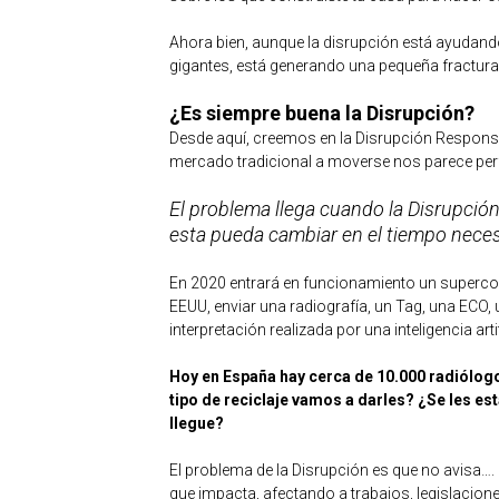
Ahora bien, aunque la disrupción está ayudan
gigantes, está generando una pequeña fractura 
¿Es siempre buena la Disrupción?
Desde aquí, creemos en la Disrupción Responsa
mercado tradicional a moverse nos parece per
El problema llega cuando la Disrupció
esta pueda cambiar en el tiempo neces
En 2020 entrará en funcionamiento un superco
EEUU, enviar una radiografía, un Tag, una ECO
interpretación realizada por una inteligencia ar
Hoy en España hay cerca de 10.000 radiólogo
tipo de reciclaje vamos a darles? ¿Se les es
llegue?
El problema de la Disrupción es que no avisa….
que impacta, afectando a trabajos, legislacion