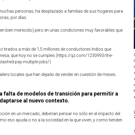
muchas personas, ha desplazado a familias de sus hogares para
ras, por días.
ien bien merecido) pero en unas condiciones muy favorables que
do tirados a más de 1,5 millones de conductores Indios que
omesa, que hoy no se cumples
(https://qz.com/1230993/the-
-slashed-pay-multiple-jobs/)
tailers locales que han dejado de vender en cuestión de meses.
la falta de modelos de transición para permitir a
daptarse al nuevo contexto.
ción en un mercado, deberían pensar no sólo en el impacto del
ómo eso ayuda o no a la sociedad en la que viven, y como tienden