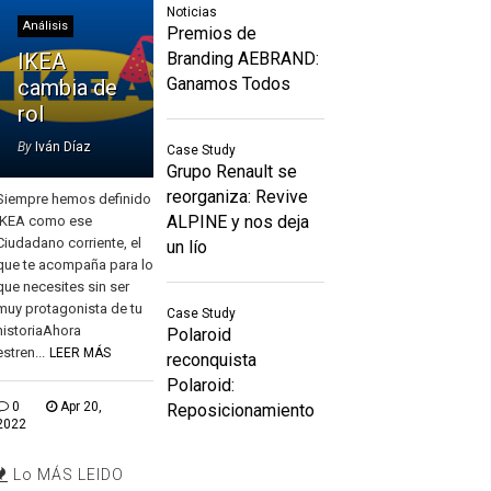
Noticias
Análisis
Premios de
IKEA
Branding AEBRAND:
Ganamos Todos
cambia de
rol
By
Iván Díaz
Case Study
Grupo Renault se
reorganiza: Revive
Siempre hemos definido
ALPINE y nos deja
IKEA como ese
Ciudadano corriente, el
un lío
que te acompaña para lo
que necesites sin ser
muy protagonista de tu
Case Study
historiaAhora
Polaroid
estren...
LEER MÁS
reconquista
Polaroid:
0
Apr 20,
Reposicionamiento
2022
Lo MÁS LEIDO