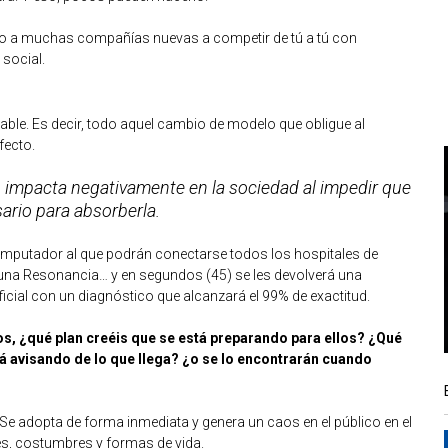
do a muchas compañías nuevas a competir de tú a tú con
social.
ble. Es decir, todo aquel cambio de modelo que obligue al
fecto.
n impacta negativamente en la sociedad al impedir que
ario para absorberla.
mputador al que podrán conectarse todos los hospitales de
, una Resonancia… y en segundos (45) se les devolverá una
tificial con un diagnóstico que alcanzará el 99% de exactitud.
s, ¿qué plan creéis que se está preparando para ellos? ¿Qué
tá avisando de lo que llega? ¿o se lo encontrarán cuando
 Se adopta de forma inmediata y genera un caos en el público en el
es, costumbres y formas de vida.