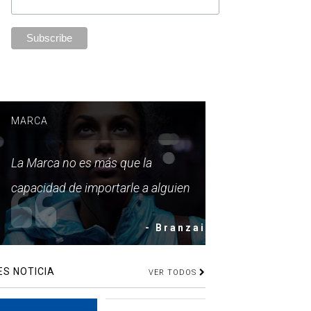
MARCA
La Marca no es más que la
capacidad de importarle a alguien
- Branzai
ES NOTICIA
VER TODOS